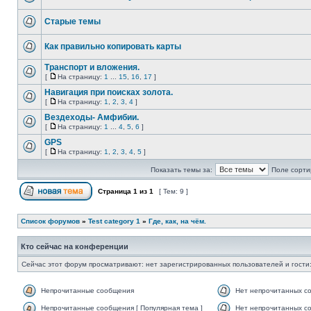
Старые темы
Как правильно копировать карты
Транспорт и вложения.
[
На страницу:
1
...
15
,
16
,
17
]
Навигация при поисках золота.
[
На страницу:
1
,
2
,
3
,
4
]
Вездеходы- Амфибии.
[
На страницу:
1
...
4
,
5
,
6
]
GPS
[
На страницу:
1
,
2
,
3
,
4
,
5
]
Показать темы за:
Поле сорти
Страница
1
из
1
[ Тем: 9 ]
Список форумов
»
Test category 1
»
Где, как, на чём.
Кто сейчас на конференции
Сейчас этот форум просматривают: нет зарегистрированных пользователей и гости:
Непрочитанные сообщения
Нет непрочитанных с
Непрочитанные сообщения [ Популярная тема ]
Нет непрочитанных со