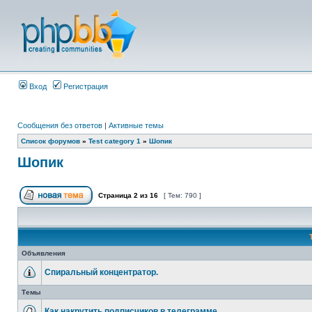
Вход
Регистрация
Сообщения без ответов
|
Активные темы
Список форумов
»
Test category 1
»
Шопик
Шопик
Страница
2
из
16
[ Тем: 790 ]
Объявления
Спиральный концентратор.
Темы
Как накрутить подписчиков в телеграмме