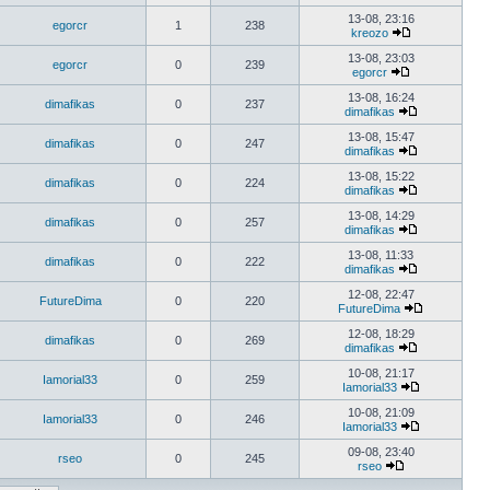
13-08, 23:16
egorcr
1
238
kreozo
13-08, 23:03
egorcr
0
239
egorcr
13-08, 16:24
dimafikas
0
237
dimafikas
13-08, 15:47
dimafikas
0
247
dimafikas
13-08, 15:22
dimafikas
0
224
dimafikas
13-08, 14:29
dimafikas
0
257
dimafikas
13-08, 11:33
dimafikas
0
222
dimafikas
12-08, 22:47
FutureDima
0
220
FutureDima
12-08, 18:29
dimafikas
0
269
dimafikas
10-08, 21:17
Iamorial33
0
259
Iamorial33
10-08, 21:09
Iamorial33
0
246
Iamorial33
09-08, 23:40
rseo
0
245
rseo