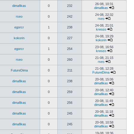
26-08, 10:31
dimafikas
0
232
dimafikas
24-08, 22:32
rseo
0
242
rseo
24-08, 21:01
egorcr
1
238
kreozo
24-08, 19:29
kokorin
0
227
kokorin
23-08, 16:56
egorcr
1
254
kreozo
21-08, 21:15
rseo
0
260
rseo
21-08, 12:28
FutureDima
0
211
FutureDima
20-08, 15:06
dimafikas
0
238
dimafikas
20-08, 12:40
dimafikas
0
259
dimafikas
20-08, 11:49
dimafikas
0
256
dimafikas
20-08, 11:18
dimafikas
0
245
dimafikas
20-08, 10:58
dimafikas
0
245
dimafikas
19-08, 18:36