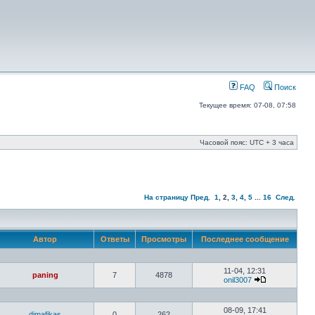
FAQ
Поиск
Текущее время: 07-08, 07:58
Часовой пояс: UTC + 3 часа
На страницу
Пред.
1
,
2
,
3
,
4
,
5
...
16
След.
Автор
Ответы
Просмотры
Последнее сообщение
11-04, 12:31
paning
7
4878
onil3007
08-09, 17:41
dimafikas
0
262