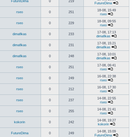
FutureDima
0
219
FutureDima
18-08, 15:49
rseo
0
251
rseo
18-08, 09:55
rseo
0
229
rseo
17-08, 17:13
dimafikas
0
233
dimafikas
17-08, 15:21
dimafikas
0
231
dimafikas
17-08, 10:01
dimafikas
0
248
dimafikas
17-08, 06:41
rseo
0
251
rseo
16-08, 22:38
rseo
0
249
rseo
16-08, 17:30
rseo
0
212
rseo
14-08, 22:55
rseo
0
237
rseo
14-08, 21:41
rseo
0
255
rseo
14-08, 19:27
kokorin
0
242
kokorin
14-08, 15:09
FutureDima
0
249
FutureDima