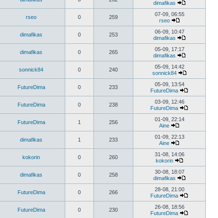
dimafikas
07-09, 06:55
rseo
0
259
rseo
06-09, 10:47
dimafikas
0
253
dimafikas
05-09, 17:17
dimafikas
0
265
dimafikas
05-09, 14:42
sonnick84
0
240
sonnick84
05-09, 13:54
FutureDima
0
233
FutureDima
03-09, 12:46
FutureDima
0
238
FutureDima
01-09, 22:14
FutureDima
1
256
Aine
01-09, 22:13
dimafikas
1
233
Aine
31-08, 14:06
kokorin
0
260
kokorin
30-08, 18:07
dimafikas
0
258
dimafikas
28-08, 21:00
FutureDima
0
266
FutureDima
26-08, 18:56
FutureDima
0
230
FutureDima