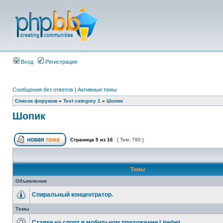
Вход
Регистрация
Сообщения без ответов
|
Активные темы
Список форумов
»
Test category 1
»
Шопик
Шопик
Страница
5
из
16
[ Тем: 790 ]
Темы
Объявления
Спиральный концентратор.
Темы
Ставки на спорт в мобильном приложении Linebet