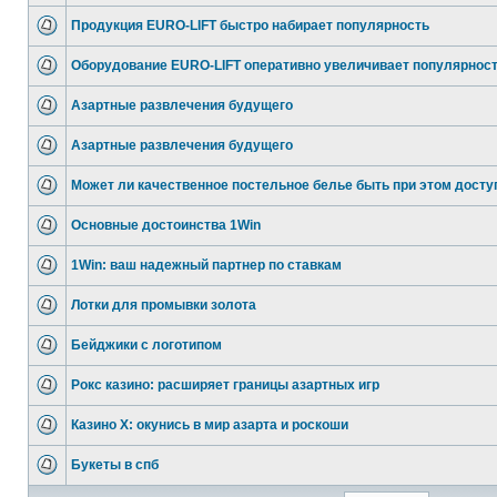
Продукция EURO-LIFT быстро набирает популярность
Оборудование EURO-LIFT оперативно увеличивает популярнос
Азартные развлечения будущего
Азартные развлечения будущего
Может ли качественное постельное белье быть при этом досту
Основные достоинства 1Win
1Win: ваш надежный партнер по ставкам
Лотки для промывки золота
Бейджики с логотипом
Рокс казино: расширяет границы азартных игр
Казино Х: окунись в мир азарта и роскоши
Букеты в спб