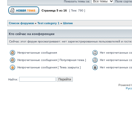
Показать темы за:
Поле сорти
Страница
5
из
16
[ Тем: 790 ]
Список форумов
»
Test category 1
»
Шопик
Кто сейчас на конференции
Сейчас этот форум просматривают: нет зарегистрированных пользователей и гости:
Непрочитанные сообщения
Нет непрочитанных с
Непрочитанные сообщения [ Популярная тема ]
Нет непрочитанных со
Непрочитанные сообщения [ Тема закрыта ]
Нет непрочитанных со
Найти:
Powered 
Рус