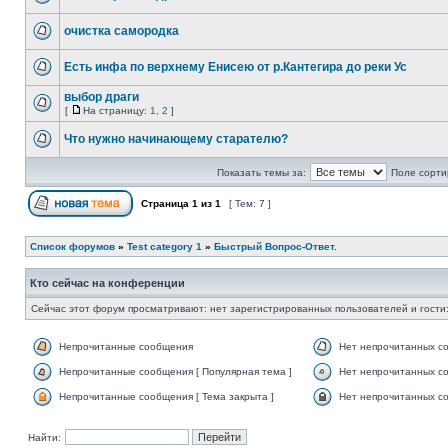
очистка самородка
Есть инфа по верхнему Енисею от р.Кантегира до реки Ус
выбор драги
[
На страницу:
1
,
2
]
Что нужно начинающему старателю?
Показать темы за:
Поле сорти
Страница
1
из
1
[ Тем: 7 ]
Список форумов
»
Test category 1
»
Быстрый Вопрос-Ответ.
Кто сейчас на конференции
Сейчас этот форум просматривают: нет зарегистрированных пользователей и гости:
Непрочитанные сообщения
Нет непрочитанных с
Непрочитанные сообщения [ Популярная тема ]
Нет непрочитанных со
Непрочитанные сообщения [ Тема закрыта ]
Нет непрочитанных со
Найти: