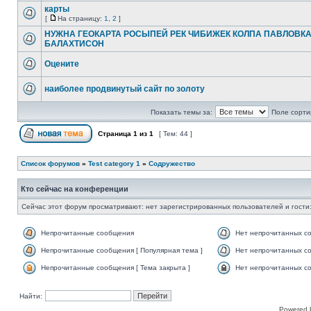
карты
[
На страницу:
1
,
2
]
НУЖНА ГЕОКАРТА РОСЫПЕЙ РЕК ЧИБИЖЕК КОЛПА ПАВЛОВК
БАЛАХТИСОН
Оцените
наиболее продвинутый сайт по золоту
Показать темы за:
Поле сорти
Страница
1
из
1
[ Тем: 44 ]
Список форумов
»
Test category 1
»
Содружество
Кто сейчас на конференции
Сейчас этот форум просматривают: нет зарегистрированных пользователей и гости:
Непрочитанные сообщения
Нет непрочитанных с
Непрочитанные сообщения [ Популярная тема ]
Нет непрочитанных со
Непрочитанные сообщения [ Тема закрыта ]
Нет непрочитанных со
Найти:
Powered 