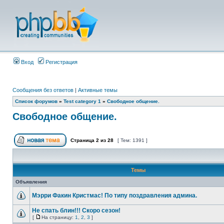
Вход
Регистрация
Сообщения без ответов
|
Активные темы
Список форумов
»
Test category 1
»
Свободное общение.
Свободное общение.
Страница
2
из
28
[ Тем: 1391 ]
Темы
Объявления
Мэрри Факин Кристмас! По типу поздравления админа.
Не спать блин!!! Скоро сезон!
[
На страницу:
1
,
2
,
3
]